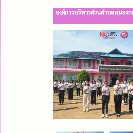
องค์การบริหารส่วนตำบลหนองหลว