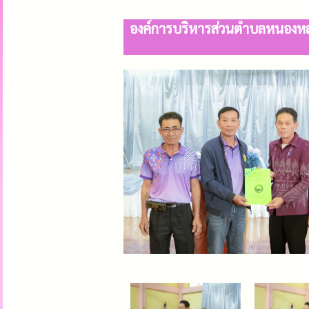
องค์การบริหารส่วนตำบลหนองหล