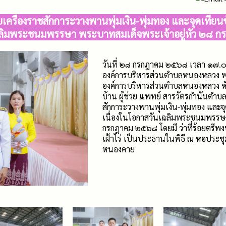
เครื่องราชสักการะวางพานพุ่มเงิน-พุ่มทอง และจุดเทีย
ฉลิมพระชนมพรรษา พระบาทสมเด็จพระเจ้าอยู่หัว ๒๘ 
วันที่ ๒๘ กรกฎาคม ๒๕๖๘ เวลา ๑๗.๐๐
องค์การบริหารส่วนตำบลหนองหลวง พร
องค์การบริหารส่วนตำบลหนองหลวง หัว
บ้าน ผู้ช่วย แพทย์ สารวัตรกำนันตำบ
สักการะวางพานพุ่มเงิน-พุ่มทอง และ
เนื่องในโอกาสวันเฉลิมพระชนมพรรษา
กรกฎาคม ๒๕๖๘ โดยมี ว่าที่ร้อยตรีพง
เฝ้าไร่ เป็นประธานในพิธี ณ หอประชุมท
หนองคาย