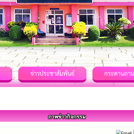
ม
ข่าวประชาสัมพันธ์
กระดานถาม