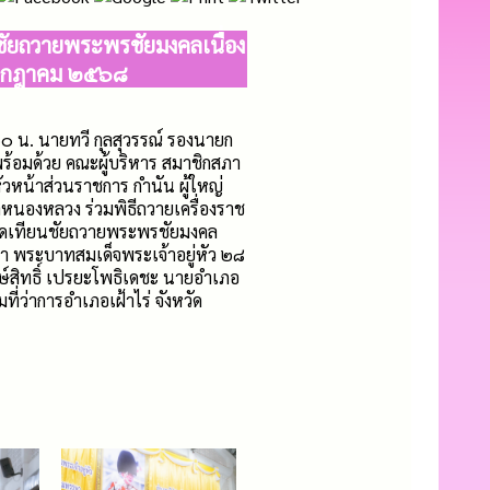
นชัยถวายพระพรชัยมงคลเนื่อง
กรกฎาคม ๒๕๖๘
 น. นายทวี กุลสุวรรณ์ รองนายก
้อมด้วย คณะผู้บริหาร สมาชิกสภา
หน้าส่วนราชการ กำนัน ผู้ใหญ่
ลหนองหลวง ร่วมพิธีถวายเครื่องราช
จุดเทียนชัยถวายพระพรชัยมงคล
 พระบาทสมเด็จพระเจ้าอยู่หัว ๒๘
ษ์สิทธิ์ เปรยะโพธิเดชะ นายอำเภอ
ี่ว่าการอำเภอเฝ้าไร่ จังหวัด