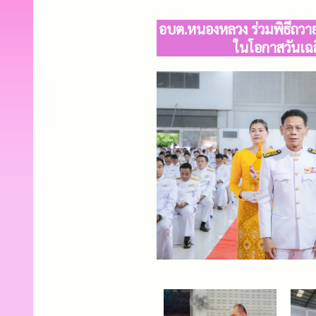
อบต.หนองหลวง ร่วมพิธีถวาย
ในโอกาสวันเ