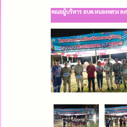
คณะผู้บริหาร อบต.หนองหลวง ลงพ